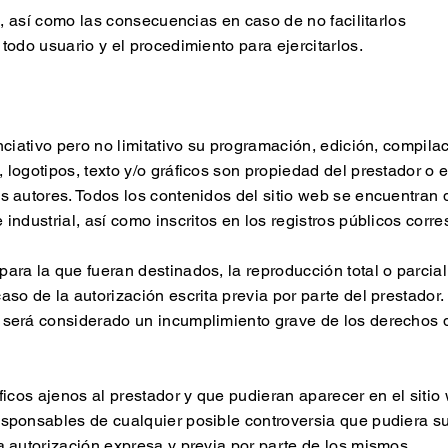
, así como las consecuencias en caso de no facilitarlos
do usuario y el procedimiento para ejercitarlos.
nunciativo pero no limitativo su programación, edición, compi
 logotipos, texto y/o gráficos son propiedad del prestador o 
os autores. Todos los contenidos del sitio web se encuentran
 industrial, así como inscritos en los registros públicos corr
ara la que fueran destinados, la reproducción total o parcial,
aso de la autorización escrita previa por parte del prestador
 será considerado un incumplimiento grave de los derechos de
áficos ajenos al prestador y que pudieran aparecer en el siti
esponsables de cualquier posible controversia que pudiera s
a autorización expresa y previa por parte de los mismos.