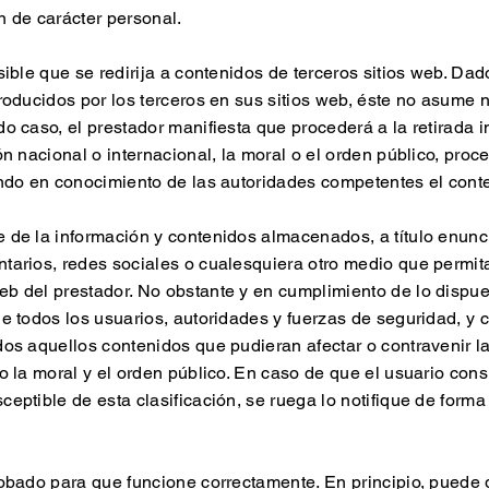
n de carácter personal.
sible que se redirija a contenidos de terceros sitios web. Da
troducidos por los terceros en sus sitios web, éste no asume 
do caso, el prestador manifiesta que procederá a la retirada 
ón nacional o internacional, la moral o el orden público, proc
endo en conocimiento de las autoridades competentes el cont
de la información y contenidos almacenados, a título enunciat
tarios, redes sociales o cualesquiera otro medio que permita
b del prestador. No obstante y en cumplimiento de lo dispues
de todos los usuarios, autoridades y fuerzas de seguridad, y 
os aquellos contenidos que pudieran afectar o contravenir la
o la moral y el orden público. En caso de que el usuario cons
eptible de esta clasificación, se ruega lo notifique de forma 
robado para que funcione correctamente. En principio, puede g